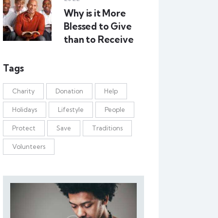
Why is it More
Blessed to Give
than to Receive
Tags
Charity
Donation
Help
Holidays
Lifestyle
People
Protect
Save
Traditions
Volunteers