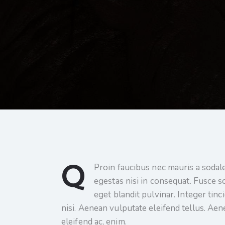
Q
Proin faucibus nec mauris a sodal
egestas nisi in consequat. Fusce s
eget blandit pulvinar. Integer ti
nisi. Aenean vulputate eleifend tellus. Aene
eleifend ac, enim.