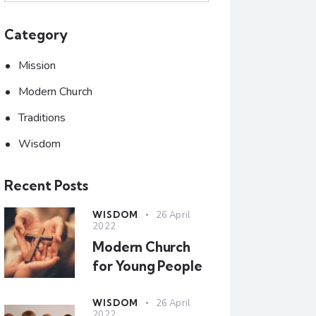
Category
Mission
Modern Church
Traditions
Wisdom
Recent Posts
WISDOM
26 April
2022
Modern Church
for Young People
WISDOM
26 April
2022