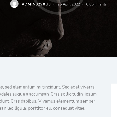
ADMIN3290U3
25 April 2022
0
Comments
es, sed elementum mi tincidunt. Sed eget viverra
odales augue a accumsan. Cras sollicitudin, ipsum
ncidunt. Cras dapibus. Vivamus elementum semper
an leo ligula, porttitor eu, consequat vitae,