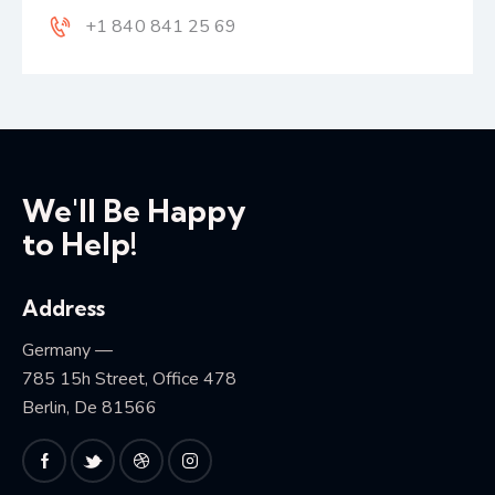
+1 840 841 25 69
We'll Be Happy
to Help!
Address
Germany —
785 15h Street, Office 478
Berlin, De 81566