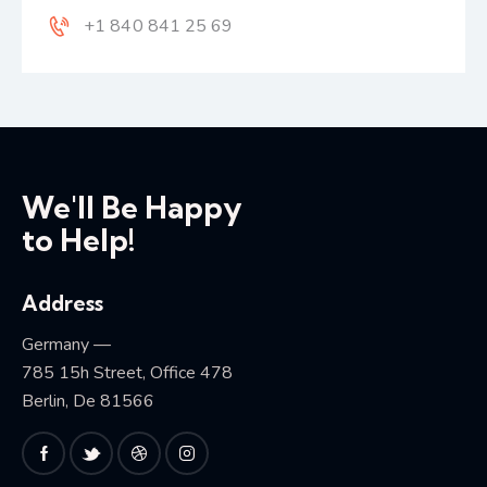
+1 840 841 25 69
We'll Be Happy
to Help!
Address
Germany —
785 15h Street, Office 478
Berlin, De 81566