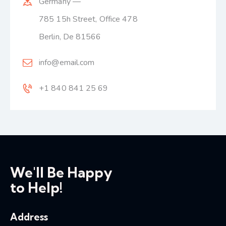
Germany —
785 15h Street, Office 478
Berlin, De 81566
info@email.com
+1 840 841 25 69
We'll Be Happy
to Help!
Address